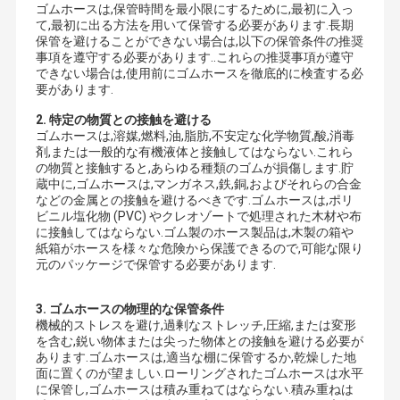
ゴムホースは,保管時間を最小限にするために,最初に入っ
て,最初に出る方法を用いて保管する必要があります.長期
保管を避けることができない場合は,以下の保管条件の推奨
事項を遵守する必要があります..これらの推奨事項が遵守
できない場合は,使用前にゴムホースを徹底的に検査する必
要があります.
2. 特定の物質との接触を避ける
ゴムホースは,溶媒,燃料,油,脂肪,不安定な化学物質,酸,消毒
剤,または一般的な有機液体と接触してはならない.これら
の物質と接触すると,あらゆる種類のゴムが損傷します.貯
蔵中に,ゴムホースは,マンガネス,鉄,銅,およびそれらの合金
などの金属との接触を避けるべきです.ゴムホースは,ポリ
ビニル塩化物 (PVC) やクレオゾートで処理された木材や布
に接触してはならない.ゴム製のホース製品は,木製の箱や
紙箱がホースを様々な危険から保護できるので,可能な限り
元のパッケージで保管する必要があります.
3.
ゴムホースの物理的な保管条件
機械的ストレスを避け,過剰なストレッチ,圧縮,または変形
を含む,鋭い物体または尖った物体との接触を避ける必要が
あります.ゴムホースは,適当な棚に保管するか,乾燥した地
面に置くのが望ましい.ローリングされたゴムホースは水平
に保管し,ゴムホースは積み重ねてはならない.積み重ねは