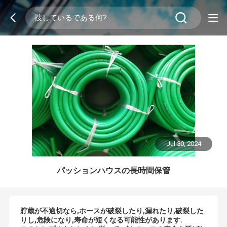
Jul 30, 2024
パッションハウスの長時間保管
貯蔵が不適切なら,ホースが破裂したり,漏れたり,破裂した
りし,危険になり,寿命が短くなる可能性があります.