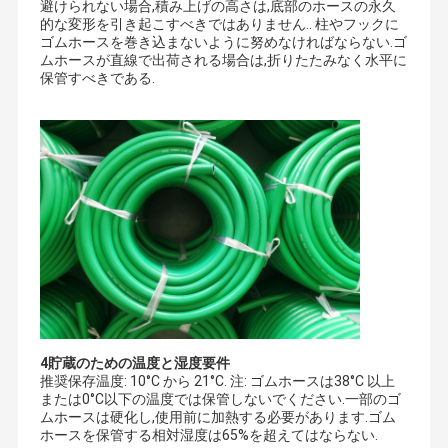
避けられない場合,積み上げの高さは,底部のホースの永久
的な変形を引き起こすべきではありません.. 柱やフックに
ゴムホースを巻き込まないように努めなければならない.ゴ
ムホースが直線で出荷される場合は,折りたたみなく水平に
保管すべきである.
4貯蔵のための温度と湿度要件
推奨保存温度: 10°C から 21°C. 注: ゴムホースは38°C 以上
または0°C以下の温度では保管しないでください.一部のゴ
ムホースは硬化し,使用前に加熱する必要があります.ゴム
ホースを保管する相対湿度は65%を超えてはならない.