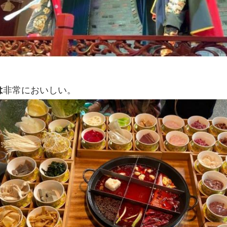
は
非常においしい。