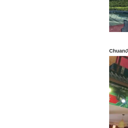
Chuanの