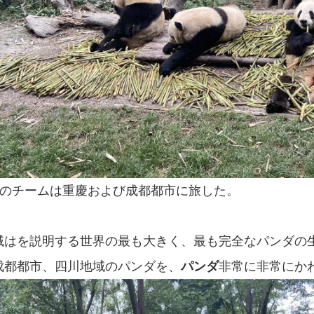
hunのチームは重慶および成都都市に旅した。
域はを説明する世界の最も大きく、最も完全なパンダの生
成都都市、四川地域のパンダを、
パンダ
非常に非常にか