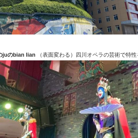
juのbian lian
（表面変わる）四川オペラの芸術で特性