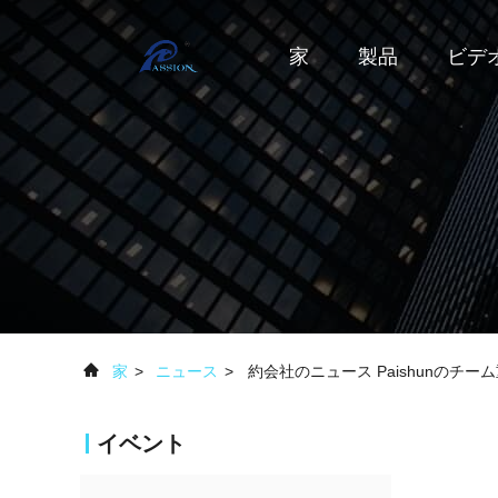
家
製品
ビデ
家
>
ニュース
>
約会社のニュース Paishunのチ
イベント