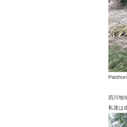
Pais
四川地
私達は