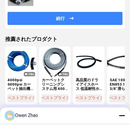
続行
推薦されたプロダクト
4000psi
カーペットク
高品質のドラ
SAE 100R
6000psi カー
リーニングシ
イアイスホー
EN853 1S
ペット抽出機
ステム用 4000
ス 低温耐性ホ
3/8' 滑らか
のためのクイ
PSI 温水対応
ース
表面液圧ホ
ックカップラ
高圧洗浄機ホ
ス組成
ベストプライス
ベストプライス
ベストプライス
ベストプラ
ー付き,マーク
ース 1/4" 3/8"
しない高圧清
ID
掃ホース
Owen Zhao