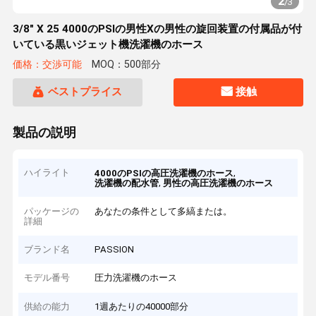
2
/
3
3/8" X 25 4000のPSIの男性Xの男性の旋回装置の付属品が付
いている黒いジェット機洗濯機のホース
価格：交渉可能
MOQ：500部分
ベストプライス
接触
製品の説明
ハイライト
,
4000のPSIの高圧洗濯機のホース
,
洗濯機の配水管
男性の高圧洗濯機のホース
パッケージの
あなたの条件として多縞または。
詳細
ブランド名
PASSION
モデル番号
圧力洗濯機のホース
供給の能力
1週あたりの40000部分