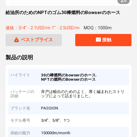
2
/
6
給油所のためのNPTのゴム30棒燃料のBowserのホース
価格：3/4" - 2.1USD/m 1" - 2.5USD/m
MOQ：1000m
ベストプライス
接触
製品の説明
ハイライト
,
30の棒燃料のbowserのホース
NPTの燃料のBowserのホース
パッケージの
井戸は輸出のためのよく、厚く編まれたストリ
詳細
ップによって詰まりました。
ブランド名
PASSION
モデル番号
3/4"、5/8"、1つ
供給の能力
150000m/month