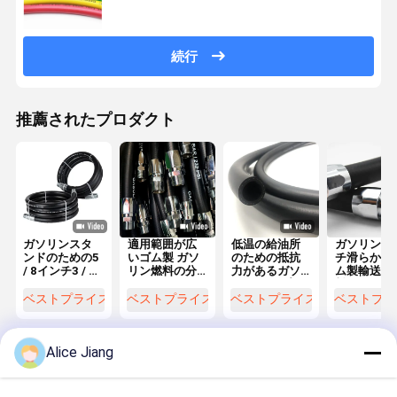
続行
推薦されたプロダクト
ガソリンスタ
適用範囲が広
低温の給油所
ガソリン イ
ンドのための5
いゴム製 ガソ
のための抵抗
チ滑らかな
/ 8インチ3 / 4
リン燃料の分
力があるガソ
ム製輸送の
インチ, 1イン
配のホースの
リン ポンプの
料ディスペ
チガソリン燃
低温
ホース
サーのホー
ベストプライス
ベストプライス
ベストプライス
ベストプラ
料配給ホース
33/4
組
Alice Jiang