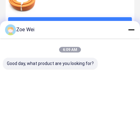
続行
Zoe Wei
推薦されたプロダクト
6:09 AM
Good day, what product are you looking for?
ゴム製ガスの
UNI7140 家庭
産業使用法の
赤く適用範
ホース
用ガス機器お
ためのオレン
が広いプロ
よび類似機器
ジID 6mm
ンのガスの
のための非金
NBR LPGのガ
ース、抵抗
属の柔らかい
スのホース
がある高い
ベストプライス
ベストプライス
ベストプライス
ベストプラ
ホース
張オイルが
いている8
のガスのホ
ス