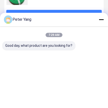
続行
Peter Yang
推薦されたプロダクト
7:29 AM
Good day, what product are you looking for?
繊維で編み付
EPDM合成ゴム
フレキシブル
EPDM 合成
けられた強化
と工業用溶接
ゴム製で移動
ム ツイン 
とEN ISO
のための
可能な真鍮製
ルディング
3821認証の重
300PSI作業圧
継手付き 高圧
ース 300 PS
用双面溶接ホ
でカスタム長
300PSIツイン
作業圧力と
ベストプライス
ベストプライス
ベストプライス
ベストプラ
ース
さの双面溶接
溶接ホース
ISO 3821
ホース
現場の認証