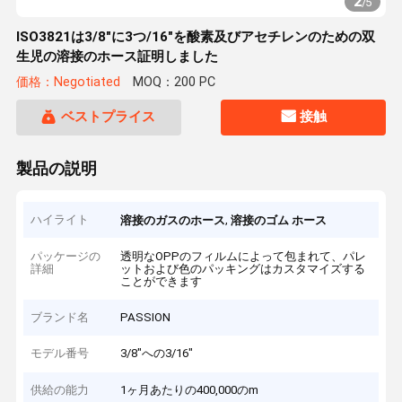
2
/
5
ISO3821は3/8"に3つ/16"を酸素及びアセチレンのための双
生児の溶接のホース証明しました
価格：Negotiated
MOQ：200 PC
ベストプライス
接触
製品の説明
ハイライト
,
溶接のガスのホース
溶接のゴム ホース
パッケージの
透明なOPPのフィルムによって包まれて、パレ
詳細
ットおよび色のパッキングはカスタマイズする
ことができます
ブランド名
PASSION
モデル番号
3/8"への3/16"
供給の能力
1ヶ月あたりの400,000のm