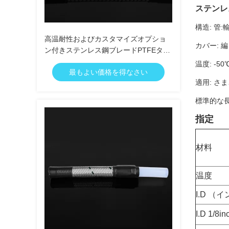
ステンレ
構造: 管
高温耐性およびカスタマイズオプショ
カバー: 編
ン付きステンレス鋼ブレードPTFEター
ボオイルパイプアセンブリ
温度: -5
最もよい価格を得なさい
適用: 
標準的な長
指定
材料
温度
I.D （
I.D 1/8in