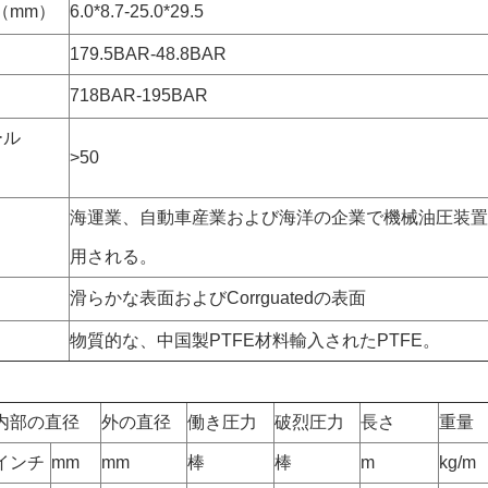
D （mm）
6.0*8.7-25.0*29.5
179.5BAR-48.8BAR
718BAR-195BAR
ール
>50
海運業、自動車産業および海洋の企業で機械油圧装置
用される。
滑らかな表面およびCorrguatedの表面
物質的な、中国製PTFE材料輸入されたPTFE。
内部の直径
外の直径
働き圧力
破烈圧力
長さ
重量
インチ
mm
mm
棒
棒
m
kg/m