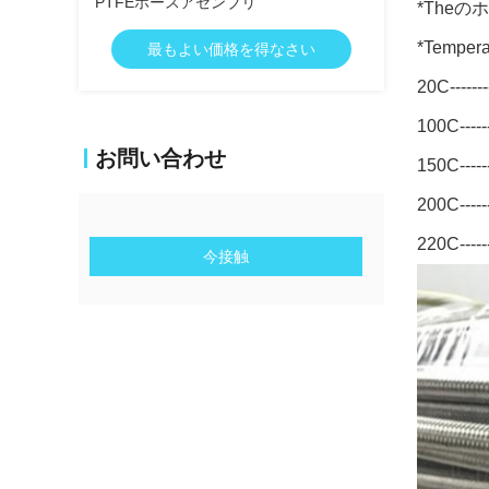
PTFEホースアセンブリ
*The
*Tempera
最もよい価格を得なさい
20C------
100C-----
お問い合わせ
150C-----
200C-----
220C------
今接触