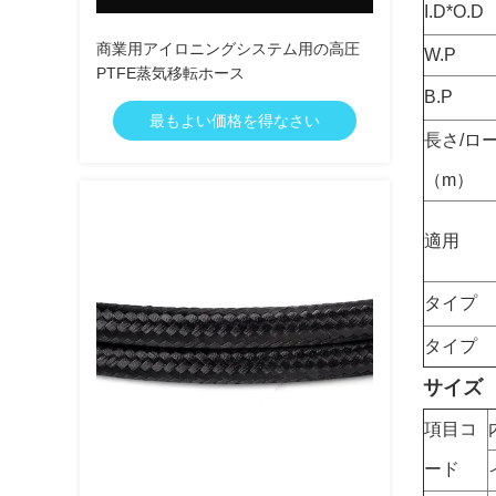
I.D*O.
商業用アイロニングシステム用の高圧
W.P
PTFE蒸気移転ホース
B.P
最もよい価格を得なさい
長さ/ロ
（m）
適用
タイプ
タイプ
サイズ
項目コ
ード