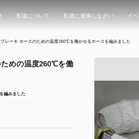
オ
私達について
私達に連絡しなさい
イベ
ブレーキ ホースのための温度260℃を働かせるホースを編みました
ための温度260℃を働
を編みました