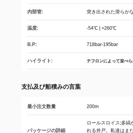
内部管:
突き出された滑らかな
温度:
-54℃ | +260℃
B.P:
718bar-195bar
ハイライト:
テフロンによって並べら
支払及び船積みの言葉
最小注文数量
200m
ロールスロイス;多縞
パッケージの詳細
れる井戸。私達はま