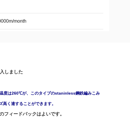
0000m/month
輸入しました
260℃が、このタイプのstaninless鋼鉄編みこみ
サイズ高く達することができます。
のフィードバックはよいです。