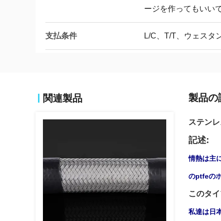
ージを作ってもいい
支払条件
L/C、T/T、ウェスタ
製品の
関連製品
ステンレ
記述:
情熱は主に
のptfe
このタイ
私達は日