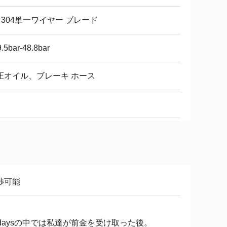
S 304単一ワイヤー ブレード
.5bar-48.8bar
圧オイル、ブレーキ ホース
渉可能
5daysの中では私達が前金を受け取った後。