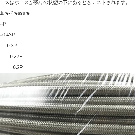
のホースはホースが残りの状態の下にあるときテストされます。
ture-Pressure:
---P
--0.43P
-----0.3P
-------0.22P
--------0.2P