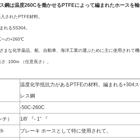
ス鋼は温度260Cを働かせるPTFEによって編まれたホースを
:輸入されたPTFE材料。
まれるSS304。
0℃への+260℃
さまざまな化学薬品、船、自動車、海洋工業の運ぶために主に使用されて
さ: 100m （任意長さ）。
温度化学抵抗力があるPTFEの材料。編まれる+304
レス鋼
-50C-260C
インチ）
1/8' 『- 1" 『
ch
ブレーキ ホースとして特に使用されて。