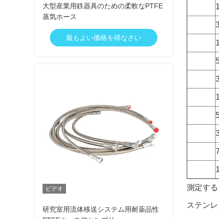
大型産業用鉄器具のための柔軟なPTFE
1
蒸気ホース
最もよい価格を得なさい
1
3
5
3
7
測定する
ビデオ
ステンレ
研究室用流体移送システム用耐薬品性