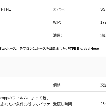
カバー:
PTFE
S
W.P:
179
適用:
油
,
れたホース、テフロンはホースを編みました
PTFE Braided Hose
価格
交
かoppのフィルムによって包ま
受渡し時間
たあなたの条件に従ってパッケ
2