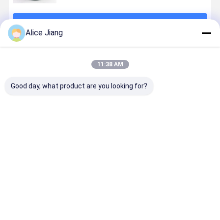
続行
Alice Jiang
推薦されたプロダクト
11:38 AM
Good day, what product are you looking for?
ガソリンスタ
適用範囲が広
低温の給油所
ガソリン イ
ンドのための5
いゴム製 ガソ
のための抵抗
チ滑らかな
/ 8インチ3 / 4
リン燃料の分
力があるガソ
ム製輸送の
インチ, 1イン
配のホースの
リン ポンプの
料ディスペ
チガソリン燃
低温
ホース
サーのホー
ベストプライス
ベストプライス
ベストプライス
ベストプラ
料配給ホース
33/4
組
Desktop Site
ホーム
企業情報
お問い合わせ