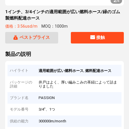
2
/
4
1インチ、3/4インチの適用範囲が広い燃料ホース/緑のゴム
製燃料配達ホース
価格：3.56usd/m
MOQ：1000m
ベストプライス
接触
製品の説明
ハイライト
,
適用範囲が広い燃料ホース
燃料配達ホース
パッケージの
井戸はよく、厚い編みこみの革紐によって詰ま
詳細
りました
ブランド名
PASSION
モデル番号
3/4"、1つ
供給の能力
300000m/month