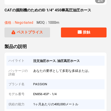
2
/
4
CATの掘削機のためのID 1/4" 450棒高圧油圧ホース
価格：Negotiated
MOQ：1000m
ベストプライス
接触
製品の説明
ハイライト
,
注文油圧ホース
油圧高圧ホース
パッケージの
あなたの要求として多彩な多縞または。
詳細
ブランド名
PASSION
モデル番号
EN856 4SP - 1/4
供給の能力
1ヶ月あたりの400,000メートル