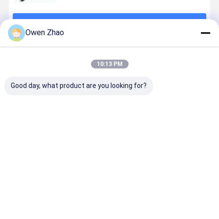
続行
Owen Zhao
推薦されたプロダクト
10:13 PM
Good day, what product are you looking for?
SAE R12 EN
4抗張ワイヤー
4つの層は油圧
3/4Inch 2I
856 R12 スパ
との345の棒高
ゴム製 ホース
En 856の4
イラル補強油
圧油圧ホース
EN856 4SH
証明される
圧ゴムホース
SAE 100 R13
4SP補強の螺
ム製油圧高
線形になる
ホースのセ
ベストプライス
ベストプライス
ベストプライス
ベストプラ
ウム
Desktop Site
ホーム
企業情報
お問い合わせ