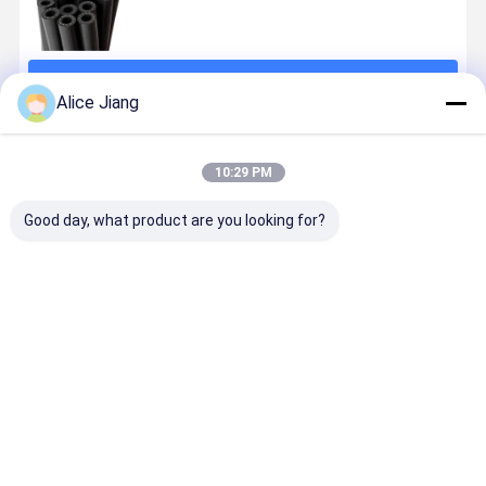
続行
Alice Jiang
推薦されたプロダクト
10:29 PM
Good day, what product are you looking for?
繊維で編み込
ID 3/16 インチ
SAE J30 R7 自
SAE J30R1
まれた柔らか
柔軟な燃料ホ
動車用燃料ラ
燃料ホース 
いゴムホース
ース
イン 柔軟なポ
ガソリン、
リエステル強
ィーゼル、
化ガソリン・
タノール用
ベストプライス
ベストプライス
ベストプライス
ベストプラ
油管
レキシブル
透過性潜水
ース