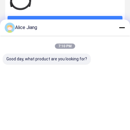
続行
Alice Jiang
推薦されたプロダクト
7:10 PM
Good day, what product are you looking for?
繊維で編み込
ID 3/16 インチ
SAE J30 R7 自
SAE J30R1
まれた柔らか
柔軟な燃料ホ
動車用燃料ラ
燃料ホース 
いゴムホース
ース
イン 柔軟なポ
ガソリン、
リエステル強
ィーゼル、
化ガソリン・
タノール用
ベストプライス
ベストプライス
ベストプライス
ベストプラ
油管
レキシブル
透過性潜水
ース