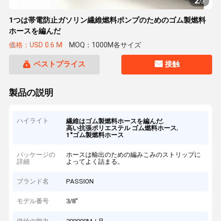
2
/
3
1つは帯電防止ガソリン繊維燃料ポンプのためのゴム製燃料
ホースを編んだ
価格：USD 0.6 M
MOQ：1000M各サイズ
ベストプライス
接触
製品の説明
ハイライト
,
繊維はゴム製燃料ホースを編んだ
,
高い抗張ポリエステル ゴム燃料ホース
1"ゴム製燃料ホース
パッケージの
ホースは輸出のための編みこみのストリップに
詳細
よってよく詰まる。
ブランド名
PASSION
モデル番号
3/8"