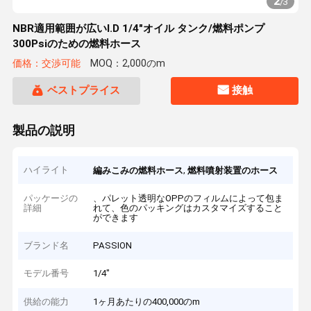
2
/
3
NBR適用範囲が広いI.D 1/4"オイル タンク/燃料ポンプ
300Psiのための燃料ホース
価格：交渉可能
MOQ：2,000のm
ベストプライス
接触
製品の説明
ハイライト
,
編みこみの燃料ホース
燃料噴射装置のホース
パッケージの
、パレット透明なOPPのフィルムによって包ま
詳細
れて、色のパッキングはカスタマイズすること
ができます
ブランド名
PASSION
モデル番号
1/4"
供給の能力
1ヶ月あたりの400,000のm