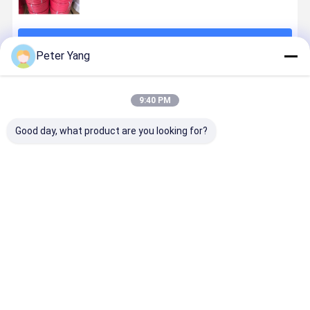
続行
Peter Yang
推薦されたプロダクト
9:40 PM
Good day, what product are you looking for?
繊維で編み込
ID 3/16 インチ
SAE J30 R7 自
SAE J30R1
まれた柔らか
柔軟な燃料ホ
動車用燃料ラ
燃料ホース 
いゴムホース
ース
イン 柔軟なポ
ガソリン、
リエステル強
ィーゼル、
化ガソリン・
タノール用
ベストプライス
ベストプライス
ベストプライス
ベストプラ
油管
レキシブル
透過性潜水
ース